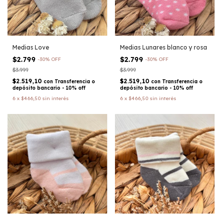
Medias Love
Medias Lunares blanco y rosa
$2.799
$2.799
-
30
%
OFF
-
30
%
OFF
$3.999
$3.999
$2.519,10
$2.519,10
con
Transferencia o
con
Transferencia o
depósito bancario - 10% off
depósito bancario - 10% off
6
x
$466,50
sin interés
6
x
$466,50
sin interés