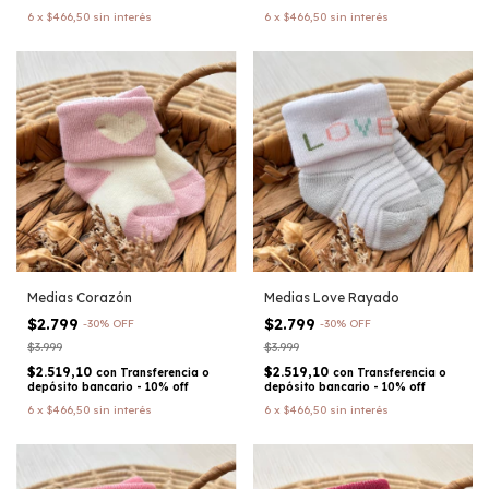
6
x
$466,50
sin interés
6
x
$466,50
sin interés
Medias Corazón
Medias Love Rayado
$2.799
$2.799
-
30
%
OFF
-
30
%
OFF
$3.999
$3.999
$2.519,10
$2.519,10
con
Transferencia o
con
Transferencia o
depósito bancario - 10% off
depósito bancario - 10% off
6
x
$466,50
sin interés
6
x
$466,50
sin interés