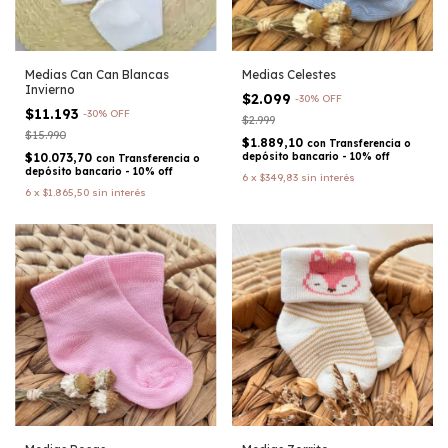
Medias Can Can Blancas
Medias Celestes
Invierno
$2.099
-
30
%
OFF
$11.193
-
30
%
OFF
$2.999
$15.990
$1.889,10
con
Transferencia o
$10.073,70
depósito bancario - 10% off
con
Transferencia o
depósito bancario - 10% off
6
x
$349,83
sin interés
6
x
$1.865,50
sin interés