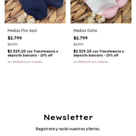
Medias Flor Azul
Medias Osita
$2.799
$2.799
$3.999
$3.999
$2.519,10
$2.519,10
con
Transferencia o
con
Transferencia o
depósito bancario - 10% off
depósito bancario - 10% off
6
x
$466,50
sin interés
6
x
$466,50
sin interés
Newsletter
Registrate y recibí nuestras ofertas.