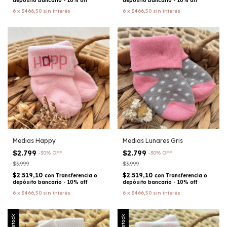
depósito bancario - 10% off
depósito bancario - 10% off
6
x
$466,50
sin interés
6
x
$466,50
sin interés
Medias Happy
Medias Lunares Gris
$2.799
$2.799
-
30
%
OFF
-
30
%
OFF
$3.999
$3.999
$2.519,10
$2.519,10
con
Transferencia o
con
Transferencia o
depósito bancario - 10% off
depósito bancario - 10% off
6
x
$466,50
sin interés
6
x
$466,50
sin interés
Sin stock
Sin stock