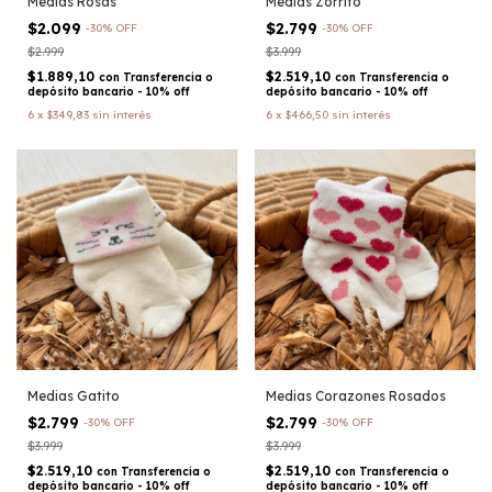
Medias Rosas
Medias Zorrito
$2.099
$2.799
-
30
%
OFF
-
30
%
OFF
$2.999
$3.999
$1.889,10
$2.519,10
con
Transferencia o
con
Transferencia o
depósito bancario - 10% off
depósito bancario - 10% off
6
x
$349,83
sin interés
6
x
$466,50
sin interés
Medias Gatito
Medias Corazones Rosados
$2.799
$2.799
-
30
%
OFF
-
30
%
OFF
$3.999
$3.999
$2.519,10
$2.519,10
con
Transferencia o
con
Transferencia o
depósito bancario - 10% off
depósito bancario - 10% off