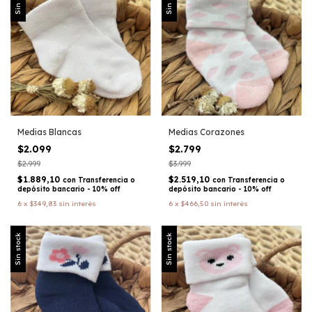
Medias Blancas
Medias Corazones
$2.099
$2.799
$2.999
$3.999
$1.889,10
$2.519,10
con
Transferencia o
con
Transferencia o
depósito bancario - 10% off
depósito bancario - 10% off
6
x
$349,83
sin interés
6
x
$466,50
sin interés
Sin stock
Sin stock