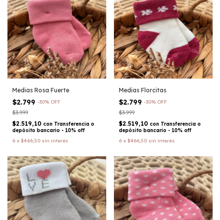
Medias Rosa Fuerte
Medias Florcitas
$2.799
$2.799
-
30
%
OFF
-
30
%
OFF
$3.999
$3.999
$2.519,10
$2.519,10
con
Transferencia o
con
Transferencia o
depósito bancario - 10% off
depósito bancario - 10% off
6
x
$466,50
sin interés
6
x
$466,50
sin interés