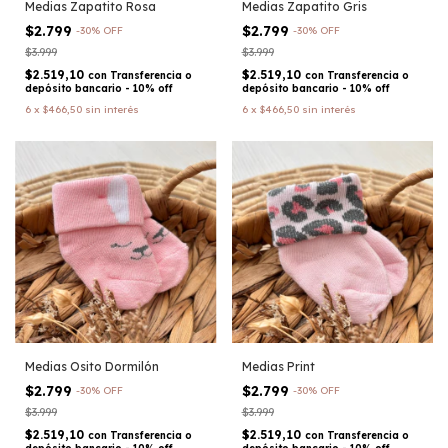
Medias Zapatito Rosa
Medias Zapatito Gris
$2.799
$2.799
-
30
%
OFF
-
30
%
OFF
$3.999
$3.999
$2.519,10
$2.519,10
con
Transferencia o
con
Transferencia o
depósito bancario - 10% off
depósito bancario - 10% off
6
x
$466,50
sin interés
6
x
$466,50
sin interés
Medias Osito Dormilón
Medias Print
$2.799
$2.799
-
30
%
OFF
-
30
%
OFF
$3.999
$3.999
$2.519,10
$2.519,10
con
Transferencia o
con
Transferencia o