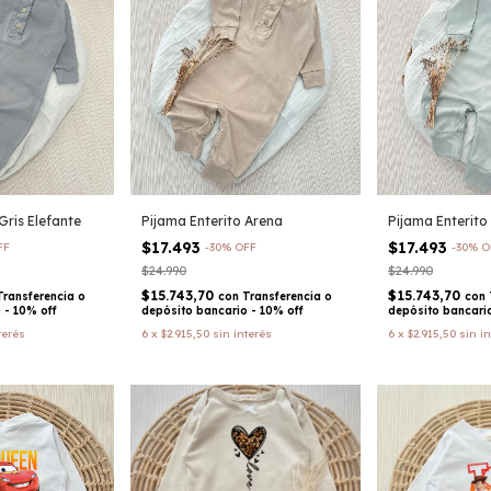
Gris Elefante
Pijama Enterito Arena
Pijama Enterito 
$17.493
$17.493
FF
-
30
%
OFF
-
30
%
O
$24.990
$24.990
$15.743,70
$15.743,70
Transferencia o
con
Transferencia o
con
 - 10% off
depósito bancario - 10% off
depósito bancario
terés
6
x
$2.915,50
sin interés
6
x
$2.915,50
sin i