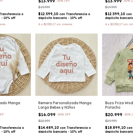
$13.999
$13.999
FF
-
30
%
OFF
-
30
%
O
$19.999
$19.999
$12.599,10
$12.599,10
Transferencia o
con
Transferencia o
con
 - 10% off
depósito bancario - 10% off
depósito bancario
erés
6
x
$2.333,17
sin interés
6
x
$2.333,17
sin in
zado Manga
Remera Personalizada Manga
Buzo Friza Wod
Larga Bebes y NIños
Pistacho
$16.099
$20.999
FF
-
30
%
OFF
-
30
%
$22.999
$29.999
$14.489,10
$18.899,10
Transferencia o
con
Transferencia o
con
 - 10% off
depósito bancario - 10% off
depósito bancario