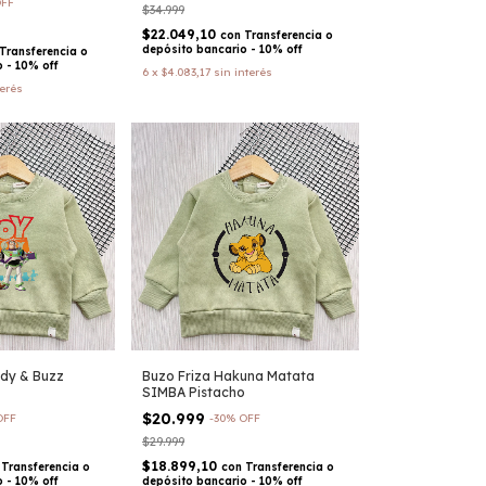
FF
$34.999
$22.049,10
con
Transferencia o
depósito bancario - 10% off
Transferencia o
 - 10% off
6
x
$4.083,17
sin interés
terés
dy & Buzz
Buzo Friza Hakuna Matata
SIMBA Pistacho
$20.999
OFF
-
30
%
OFF
$29.999
$18.899,10
Transferencia o
con
Transferencia o
 - 10% off
depósito bancario - 10% off