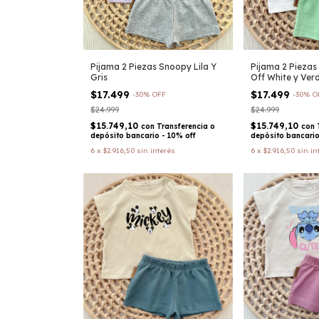
Pijama 2 Piezas Snoopy Lila Y
Pijama 2 Piezas
Gris
Off White y Ver
$17.499
$17.499
-
30
%
OFF
-
30
%
O
$24.999
$24.999
$15.749,10
$15.749,10
con
Transferencia o
con
depósito bancario - 10% off
depósito bancario
6
x
$2.916,50
sin interés
6
x
$2.916,50
sin in