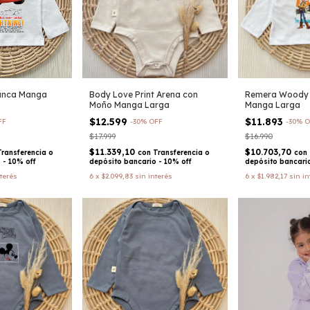
anca Manga
Body Love Print Arena con
Remera Woody 
Moño Manga Larga
Manga Larga
$12.599
$11.893
FF
-
30
%
OFF
-
30
%
O
$17.999
$16.990
$11.339,10
$10.703,70
Transferencia o
con
Transferencia o
con
 - 10% off
depósito bancario - 10% off
depósito bancario
nterés
6
x
$2.099,83
sin interés
6
x
$1.982,17
sin in