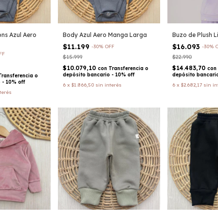
ns Azul Aero
Body Azul Aero Manga Larga
Buzo de Plush L
$11.199
$16.093
-
30
%
OFF
-
30
%
FF
$15.999
$22.990
$10.079,10
$14.483,70
con
Transferencia o
con
depósito bancario - 10% off
depósito bancario
Transferencia o
 - 10% off
6
x
$1.866,50
sin interés
6
x
$2.682,17
sin in
terés