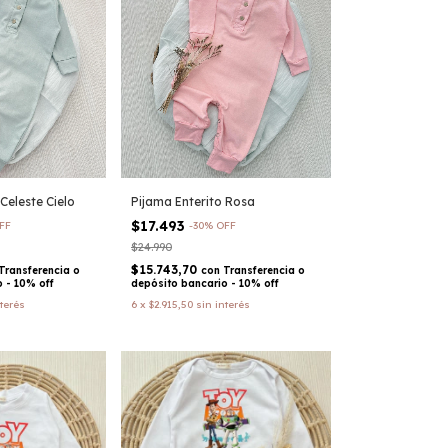
Celeste Cielo
Pijama Enterito Rosa
$17.493
FF
-
30
%
OFF
$24.990
$15.743,70
Transferencia o
con
Transferencia o
 - 10% off
depósito bancario - 10% off
nterés
6
x
$2.915,50
sin interés