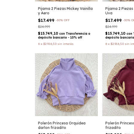
Pijama 2 Piezas Mickey Vainilla
Pijama 2 Piezas 
y Aero
Uva
$17.499
$17.499
-
30
%
OFF
-
30
%
O
$24.999
$24.999
$15.749,10
$15.749,10
con
Transferencia o
con
depósito bancario - 10% off
depósito bancario
6
x
$2.916,50
sin interés
6
x
$2.916,50
sin in
Polerón Princesa Orquidea
Polerón Princesa
darlon frizadito
frizadito