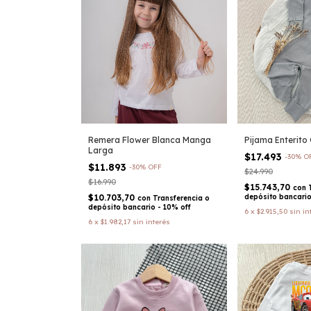
Remera Flower Blanca Manga
Pijama Enterito 
Larga
$17.493
-
30
%
O
$11.893
-
30
%
OFF
$24.990
$16.990
$15.743,70
con
$10.703,70
depósito bancario
con
Transferencia o
depósito bancario - 10% off
6
x
$2.915,50
sin in
6
x
$1.982,17
sin interés