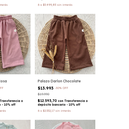
nterés
6
x
$3.499,83
sin interés
Rosa
Palazo Darlon Chocolate
$13.993
FF
-
30
%
OFF
$19.990
$12.593,70
Transferencia o
con
Transferencia o
 - 10% off
depósito bancario - 10% off
terés
6
x
$2.332,17
sin interés