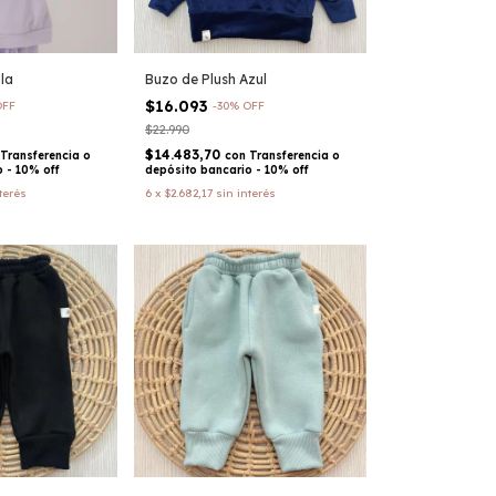
ila
Buzo de Plush Azul
$16.093
OFF
-
30
%
OFF
$22.990
$14.483,70
Transferencia o
con
Transferencia o
 - 10% off
depósito bancario - 10% off
terés
6
x
$2.682,17
sin interés