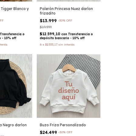
 Tigger Blanco y
Polerón Princesa Nuez darlon
frizadito
$13.999
FF
-
30
%
OFF
$19.999
$12.599,10
Transferencia o
con
Transferencia o
 - 10% off
depósito bancario - 10% off
nterés
6
x
$2.333,17
sin interés
sa Negro darlon
Buzo Friza Personalizado
$24.499
-
30
%
OFF