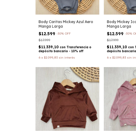
Body Caritas Mickey Azul Aero
Body Mickey Ico
Manga Larga
Manga Larga
$12.599
$12.599
-
30
%
OFF
-
30
%
O
$17.999
$17.999
$11.339,10
$11.339,10
con
Transferencia o
con
depósito bancario - 10% off
depósito bancario
6
x
$2.099,83
sin interés
6
x
$2.099,83
sin in