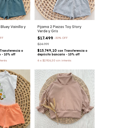
Bluey Vainilla y
Pijama 2 Piezas Toy Story
Verde y Gris
$17.499
FF
-
30
%
OFF
$24.999
$15.749,10
Transferencia o
con
Transferencia o
 - 10% off
depósito bancario - 10% off
nterés
6
x
$2.916,50
sin interés