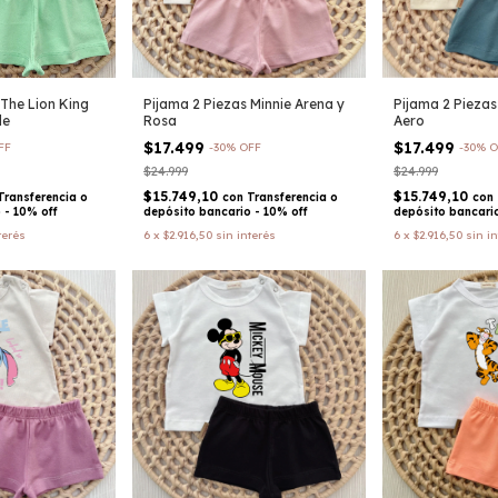
 The Lion King
Pijama 2 Piezas Minnie Arena y
Pijama 2 Piezas 
de
Rosa
Aero
$17.499
$17.499
FF
-
30
%
OFF
-
30
%
O
$24.999
$24.999
$15.749,10
$15.749,10
Transferencia o
con
Transferencia o
con
 - 10% off
depósito bancario - 10% off
depósito bancario
terés
6
x
$2.916,50
sin interés
6
x
$2.916,50
sin i