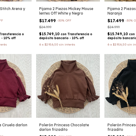
Stitch Arena y
Pijama 2 Piezas Mickey Mouse
Pijama 2 Piezas
lentes Off White y Negro
Naranja
$17.499
$17.499
FF
-
30
%
OFF
-
30
%
O
$24.999
$24.999
$15.749,10
$15.749,10
Transferencia o
con
Transferencia o
con
 - 10% off
depósito bancario - 10% off
depósito bancario
terés
6
x
$2.916,50
sin interés
6
x
$2.916,50
sin i
 Ciruela darlon
Polerón Princesa Chocolate
Polerón Prince
darlon frizadito
frizadito