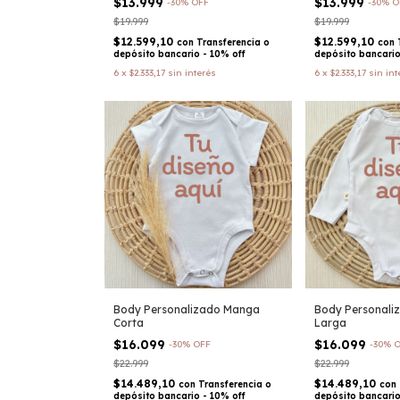
$13.999
$13.999
-
30
%
OFF
-
30
%
O
$19.999
$19.999
$12.599,10
$12.599,10
con
Transferencia o
con
depósito bancario - 10% off
depósito bancario
6
x
$2.333,17
sin interés
6
x
$2.333,17
sin int
Body Personalizado Manga
Body Personali
Corta
Larga
$16.099
$16.099
-
30
%
OFF
-
30
%
O
$22.999
$22.999
$14.489,10
$14.489,10
con
Transferencia o
con
depósito bancario - 10% off
depósito bancario