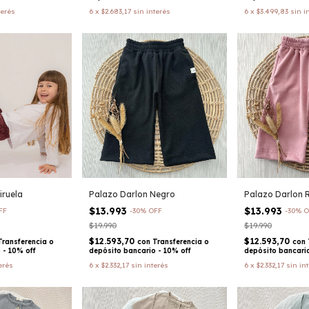
terés
6
x
$2.683,17
sin interés
6
x
$3.499,83
sin i
iruela
Palazo Darlon Negro
Palazo Darlon 
$13.993
$13.993
FF
-
30
%
OFF
-
30
%
O
$19.990
$19.990
$12.593,70
$12.593,70
Transferencia o
con
Transferencia o
con
 - 10% off
depósito bancario - 10% off
depósito bancario
erés
6
x
$2.332,17
sin interés
6
x
$2.332,17
sin in