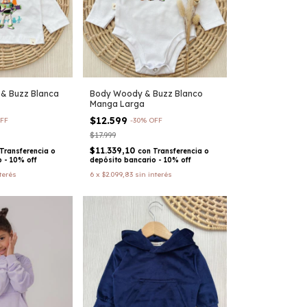
& Buzz Blanca
Body Woody & Buzz Blanco
Manga Larga
$12.599
FF
-
30
%
OFF
$17.999
$11.339,10
Transferencia o
con
Transferencia o
 - 10% off
depósito bancario - 10% off
terés
6
x
$2.099,83
sin interés