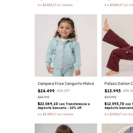
6
x
$2.683,17
sin interés
6
x
$2.683,17
sin in
Campera Friza Cangurito Malva
Palazo Darlon C
$24.499
$13.993
-
30
%
OFF
-
30
%
O
$34.999
$19.990
$22.049,10
$12.593,70
con
Transferencia o
con
depósito bancario - 10% off
depósito bancario
6
x
$4.083,17
sin interés
6
x
$2.332,17
sin int