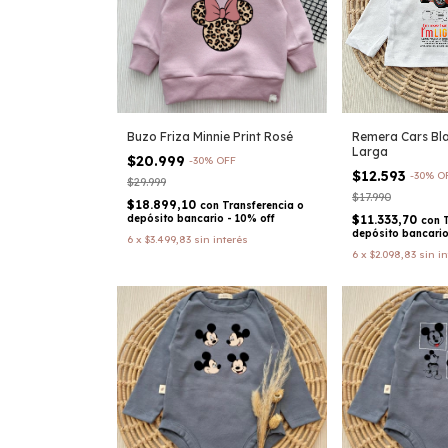
Buzo Friza Minnie Print Rosé
Remera Cars Bl
Larga
$20.999
-
30
%
OFF
$12.593
-
30
%
O
$29.999
$17.990
$18.899,10
con
Transferencia o
depósito bancario - 10% off
$11.333,70
con
depósito bancario
6
x
$3.499,83
sin interés
6
x
$2.098,83
sin i