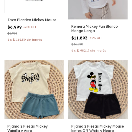
Taza Plastica Mickey Mouse
Remera Mickey Fun Blanco
$6.999
-
30
%
OFF
Manga Larga
$9.999
$11.893
-
30
%
OFF
6
x
$1.166,50
sin interés
$16.990
6
x
$1.982,17
sin interés
Pijama 2 Piezas Mickey
Pijama 2 Piezas Mickey Mouse
Vainilla y Aero
lentes Off White y Negro