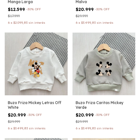
Manga Larga
Malva
$12.599
$20.999
-
30
%
OFF
-
30
%
OFF
$17.999
$29.999
6
x
$2.099,83
sin interés
6
x
$3.499,83
sin interés
Buzo Friza Mickey Letras Off
Buzo Friza Caritas Mickey
White
Verde
$20.999
$20.999
-
30
%
OFF
-
30
%
OFF
$29.999
$29.999
6
x
$3.499,83
sin interés
6
x
$3.499,83
sin interés