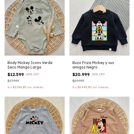
Body Mickey Icons Verde
Buzo Friza Mickey y sus
Seco Manga Larga
amigos Negro
$12.599
$20.999
-
30
%
OFF
-
30
%
OFF
$17.999
$29.999
6
x
$2.099,83
sin interés
6
x
$3.499,83
sin interés