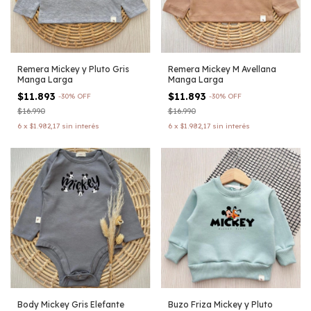
Remera Mickey y Pluto Gris
Remera Mickey M Avellana
Manga Larga
Manga Larga
$11.893
$11.893
-
30
%
OFF
-
30
%
OFF
$16.990
$16.990
6
x
$1.982,17
sin interés
6
x
$1.982,17
sin interés
Body Mickey Gris Elefante
Buzo Friza Mickey y Pluto