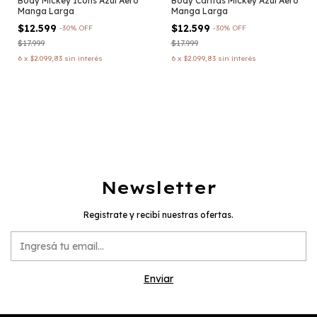
Body Mickey Icons Azul Aero
Body Caritas Mickey Azul Aero
Manga Larga
Manga Larga
$12.599
$12.599
-
30
%
OFF
-
30
%
OFF
$17.999
$17.999
6
x
$2.099,83
sin interés
6
x
$2.099,83
sin interés
Newsletter
Registrate y recibí nuestras ofertas.