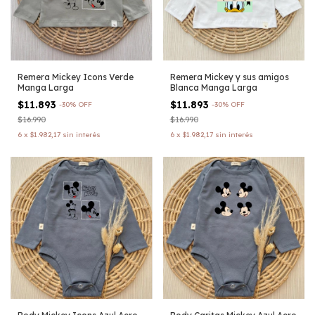
Remera Mickey Icons Verde
Remera Mickey y sus amigos
Manga Larga
Blanca Manga Larga
$11.893
$11.893
-
30
%
OFF
-
30
%
OFF
$16.990
$16.990
6
x
$1.982,17
sin interés
6
x
$1.982,17
sin interés