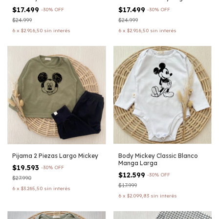
$17.499
$17.499
-
30
%
OFF
-
30
%
OFF
$24.999
$24.999
6
x
$2.916,50
sin interés
6
x
$2.916,50
sin interés
Pijama 2 Piezas Largo Mickey
Body Mickey Classic Blanco
Manga Larga
$19.593
-
30
%
OFF
$12.599
-
30
%
OFF
$27.990
$17.999
6
x
$3.265,50
sin interés
6
x
$2.099,83
sin interés