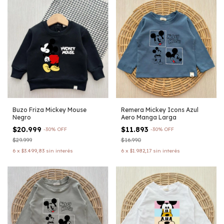
Buzo Friza Mickey Mouse
Remera Mickey Icons Azul
Negro
Aero Manga Larga
$20.999
$11.893
-
30
%
OFF
-
30
%
OFF
$29.999
$16.990
6
x
$3.499,83
sin interés
6
x
$1.982,17
sin interés